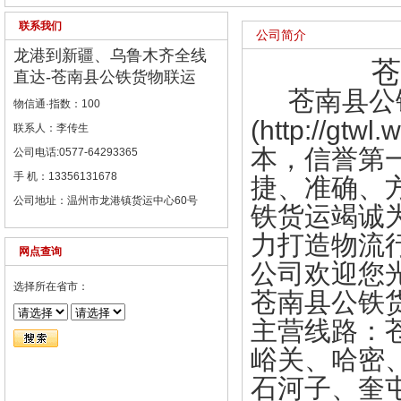
联系我们
公司简介
龙港到新疆、乌鲁木齐全线
苍南县公
直达-苍南县公铁货物联运
苍南县公
物信通·指数：100
(http://g
联系人：李传生
本，信誉第
公司电话:0577-64293365
手 机：13356131678
捷、准确、
公司地址：温州市龙港镇货运中心60号
铁货运竭诚
力打造物流
网点查询
公司欢迎您
选择所在省市：
苍南县公铁
主营线路：
峪关、哈密
石河子、奎